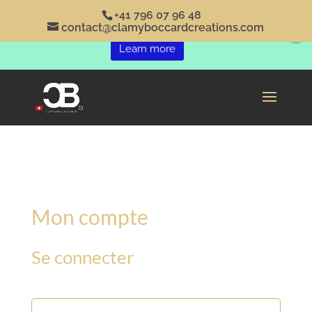
+41 796 07 96 48
This is default text for notification bar
contact@clamyboccardcreations.com
Learn more
Mon compte
Se connecter